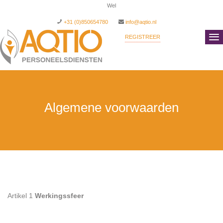
Welkom bij AQTIO PAYRO
+31 (0)850654780
info@aqtio.nl
REGISTREER
INLOGGEN
Algemene voorwaarden
Artikel 1
Werkingssfeer