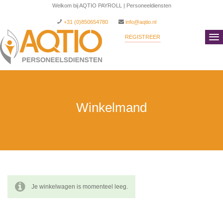
Welkom bij AQTIO PAYROLL | Personeeldiensten
+31 (0)850654780
info@aqtio.nl
REGISTREER
INLOGGEN
Winkelmand
Je winkelwagen is momenteel leeg.
Terug naar winkel