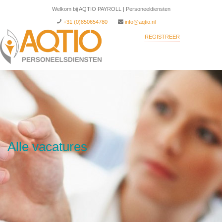
Welkom bij AQTIO PAYROLL | Personeeldiensten
+31 (0)850654780
info@aqtio.nl
REGISTREER
INLOGGEN
Alle vacatures