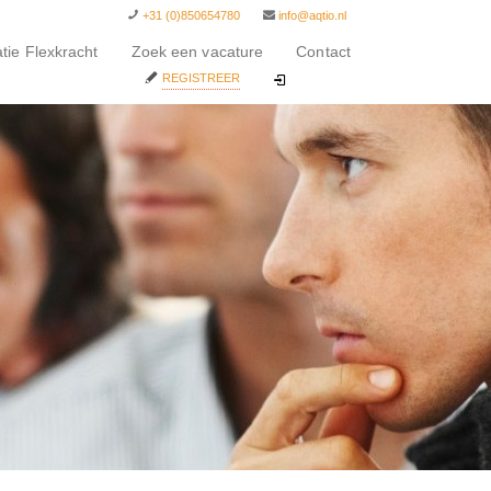
+31 (0)850654780
info@aqtio.nl
atie Flexkracht
Zoek een vacature
Contact
REGISTREER
INLOGGEN