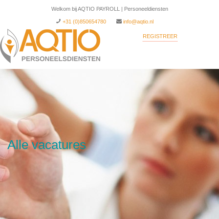
Welkom bij AQTIO PAYROLL | Personeeldiensten
+31 (0)850654780
info@aqtio.nl
REGISTREER
INLOGGEN
Alle vacatures