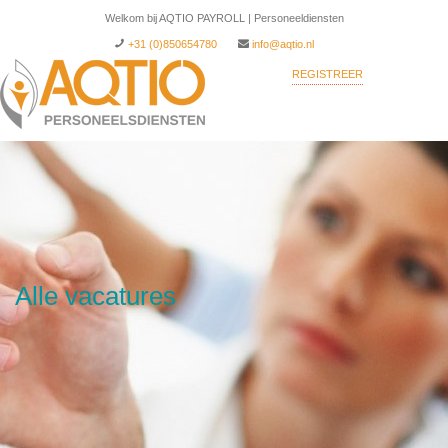
Welkom bij AQTIO PAYROLL | Personeeldiensten
+31 (0)850654780
info@aqtio.nl
REGISTREER
INLOGGEN
Alle vacatures