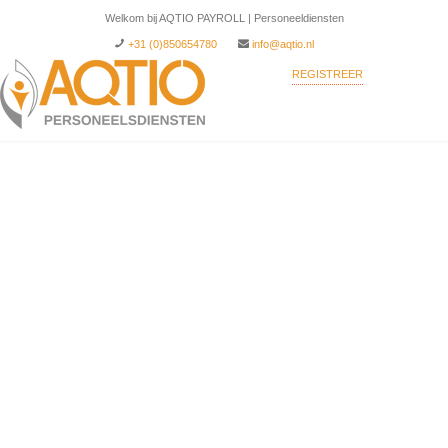
Welkom bij AQTIO PAYROLL | Personeeldiensten
+31 (0)850654780
info@aqtio.nl
REGISTREER
INLOGGEN