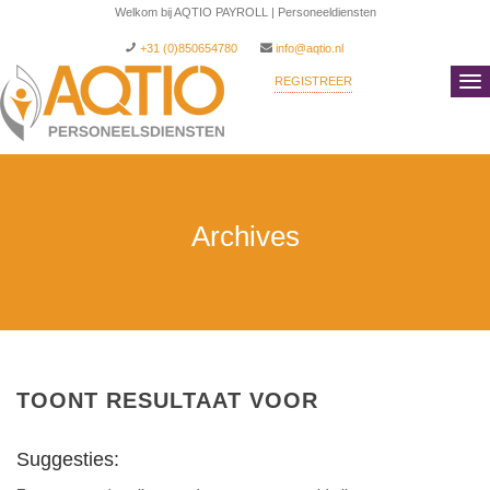
Welkom bij AQTIO PAYROLL | Personeeldiensten
+31 (0)850654780
info@aqtio.nl
REGISTREER
INLOGGEN
Archives
TOONT RESULTAAT VOOR
Suggesties: