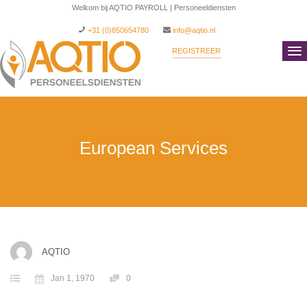
Welkom bij AQTIO PAYROLL | Personeeldiensten
+31 (0)850654780
info@aqtio.nl
REGISTREER
INLOGGEN
European Services
AQTIO
Jan 1, 1970
0