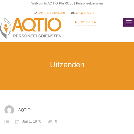
Welkom bij AQTIO PAYROLL | Personeeldiensten
+31 (0)850654780
info@aqtio.nl
REGISTREER
INLOGGEN
Uitzenden
AQTIO
Jan 1, 1970
0