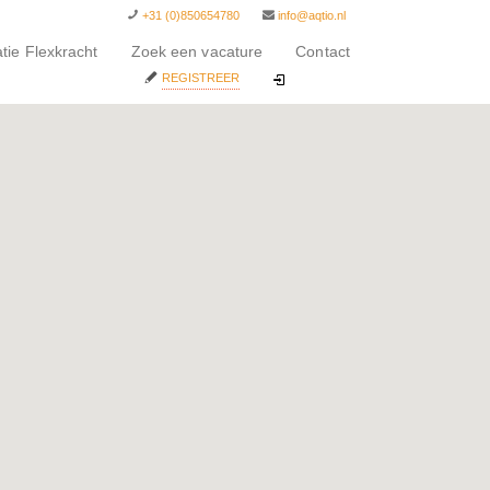
+31 (0)850654780
info@aqtio.nl
atie Flexkracht
Zoek een vacature
Contact
REGISTREER
INLOGGEN