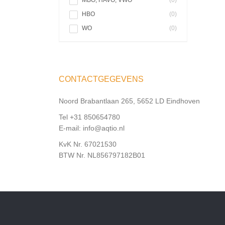
HBO
(0)
WO
(0)
CONTACTGEGEVENS
Noord Brabantlaan 265, 5652 LD Eindhoven
Tel +31 850654780
E-mail: info@aqtio.nl
KvK Nr. 67021530
BTW Nr. NL856797182B01