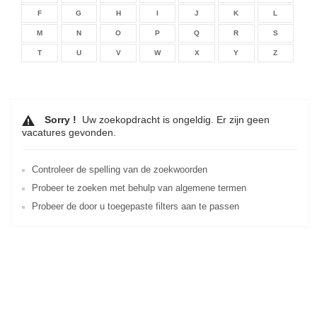
F
G
H
I
J
K
L
M
N
O
P
Q
R
S
T
U
V
W
X
Y
Z
Sorry !
Uw zoekopdracht is ongeldig. Er zijn geen
vacatures gevonden.
Controleer de spelling van de zoekwoorden
Probeer te zoeken met behulp van algemene termen
Probeer de door u toegepaste filters aan te passen