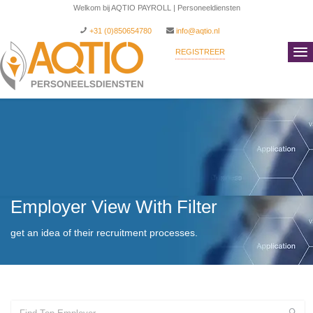
Welkom bij AQTIO PAYROLL | Personeeldiensten
+31 (0)850654780
info@aqtio.nl
REGISTREER
INLOGGEN
Employer View With Filter
get an idea of their recruitment processes.