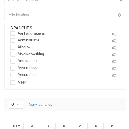
BRANCHES
Aanhangwagens
(0)
Administratie
(0)
Afbouw
(0)
Afvalverwerking
(0)
Amusement
(0)
Assemblage
(0)
Assurantiën
(0)
Meer
G
Verwijder alles
ALLE
#
A
B
C
D
E