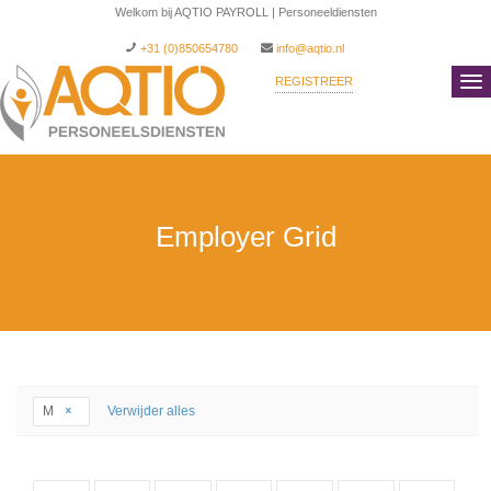
Welkom bij AQTIO PAYROLL | Personeeldiensten
+31 (0)850654780
info@aqtio.nl
REGISTREER
INLOGGEN
Employer Grid
M
Verwijder alles