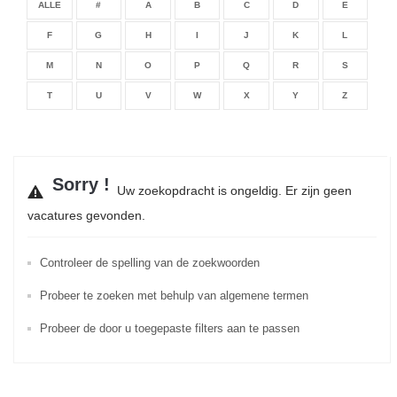
ALLE
#
A
B
C
D
E
F
G
H
I
J
K
L
M
N
O
P
Q
R
S
T
U
V
W
X
Y
Z
Sorry !
Uw zoekopdracht is ongeldig. Er zijn geen
vacatures gevonden.
Controleer de spelling van de zoekwoorden
Probeer te zoeken met behulp van algemene termen
Probeer de door u toegepaste filters aan te passen