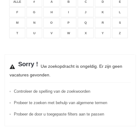
ALLE
#
A
B
C
D
E
F
G
H
I
J
K
L
M
N
O
P
Q
R
S
T
U
V
W
X
Y
Z
Sorry !
Uw zoekopdracht is ongeldig. Er zijn geen
vacatures gevonden.
Controleer de spelling van de zoekwoorden
Probeer te zoeken met behulp van algemene termen
Probeer de door u toegepaste filters aan te passen