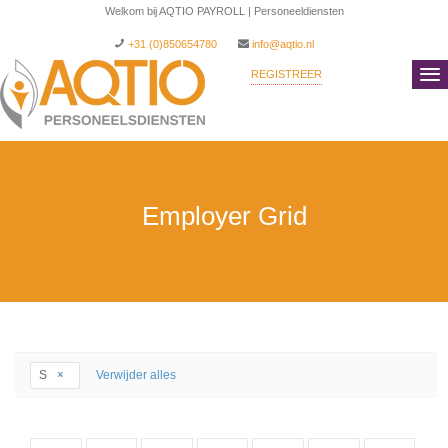
Welkom bij AQTIO PAYROLL | Personeeldiensten
+31 (0)850654780
info@aqtio.nl
REGISTREER
INLOGGEN
Employer Grid
S
Verwijder alles