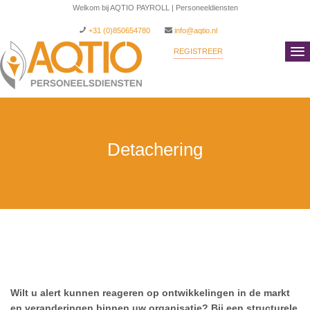
Welkom bij AQTIO PAYROLL | Personeeldiensten
+31 (0)850654780
info@aqtio.nl
REGISTREER
INLOGGEN
Detachering
Wilt u alert kunnen reageren op ontwikkelingen in de markt
en veranderingen binnen uw organisatie? Bij een structurele