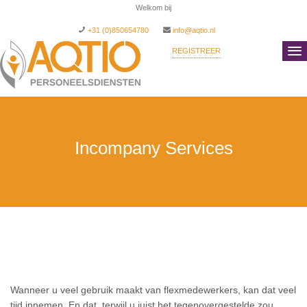
Welkom bij AQ
_
+31 (0)850654780
info@aqtio.nl
REGISTREER
INLOGGEN
Incompany Services
Wanneer u veel gebruik maakt van flexmedewerkers, kan dat veel
tijd innemen. En dat, terwijl u juist het tegenovergestelde zou